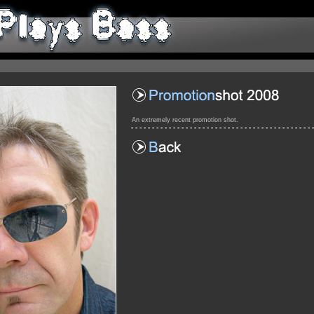
An extremely recent promotion shot.
- - - - - - - - - - - - - - - - - - - - - - - - - - - - - - - - - - - - - - - - - - - -